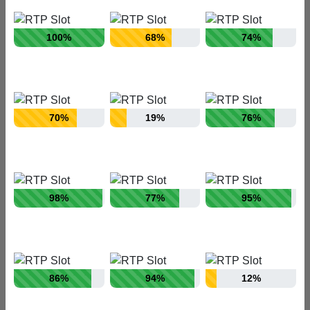
100%
68%
74%
70%
19%
76%
98%
77%
95%
86%
94%
12%