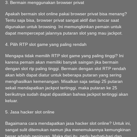
3. Bermain menggunakan browser privat
Apakah bermain slot online pakai browser privat bisa menang?
Tentu saja bisa, browser privat sangat aktif dan lancar saat
digunakan untuk browsing. Ini memungkinkan pemain untuk
dapat mempercepat jalannya putaran slot yang mau jackpot.
4. Pilih RTP slot game yang paling rendah
Mengapa tidak memilih RTP slot game yang paling tinggi? Ini
karena pemain akan memiliki banyak saingan jika bermain
dengan slot rtp paling tinggi. Bermain dengan slot RTP rendah
akan lebih dapat diatur untuk beberapa putaran yang sering
menghasilkan kemenangan. Misalkan saja setiap 25 putaran
sekali mendapatkan jackpot tertinggi, maka putaran ke 25
berikutnya sudah dapat dipastikan bahwa jackpot tertinggi akan
keluar.
5. Jasa hacker slot online
Bagaimana cara mendapatkan jasa hacker slot online? Untuk ini,
sangat sulit ditemukan namun jika menemukannya kemungkinan
besar adalah penipuan. Maka dari itu, perlu berhati-hari dan