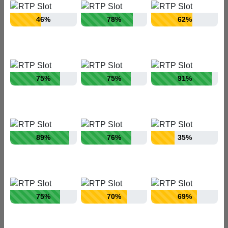
46%
78%
62%
75%
75%
91%
89%
76%
35%
75%
70%
69%