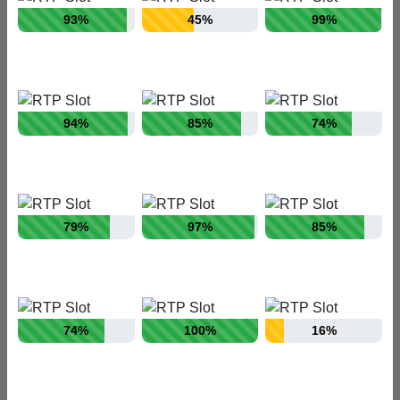
93%
45%
99%
94%
85%
74%
79%
97%
85%
74%
100%
16%