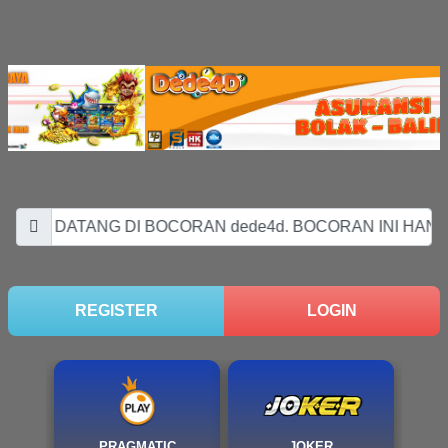
ATANG DI BOCORAN dede4d. BOCORAN INI HANYA BERLA
REGISTER
LOGIN
PRAGMATIC
JOKER