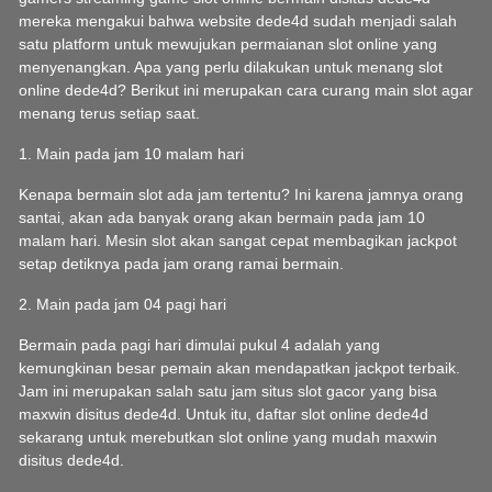
mereka mengakui bahwa website dede4d sudah menjadi salah
satu platform untuk mewujukan permaianan slot online yang
menyenangkan. Apa yang perlu dilakukan untuk menang slot
online dede4d? Berikut ini merupakan cara curang main slot agar
menang terus setiap saat.
1. Main pada jam 10 malam hari
Kenapa bermain slot ada jam tertentu? Ini karena jamnya orang
santai, akan ada banyak orang akan bermain pada jam 10
malam hari. Mesin slot akan sangat cepat membagikan jackpot
setap detiknya pada jam orang ramai bermain.
2. Main pada jam 04 pagi hari
Bermain pada pagi hari dimulai pukul 4 adalah yang
kemungkinan besar pemain akan mendapatkan jackpot terbaik.
Jam ini merupakan salah satu jam situs slot gacor yang bisa
maxwin disitus dede4d. Untuk itu, daftar slot online dede4d
sekarang untuk merebutkan slot online yang mudah maxwin
disitus dede4d.