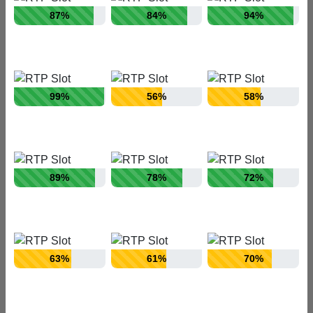
87%
84%
94%
99%
56%
58%
89%
78%
72%
63%
61%
70%