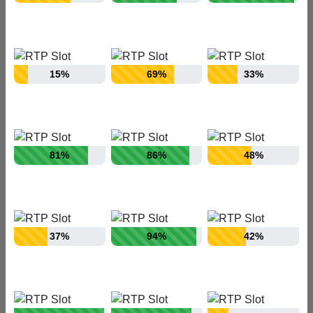
15%
69%
33%
81%
86%
48%
37%
94%
42%