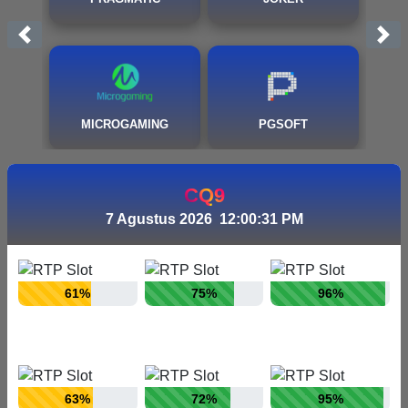
Previous
Nex
MICROGAMING
PGSOFT
CQ9
7 Agustus 2026 12:00:32 PM
61%
75%
96%
63%
72%
95%