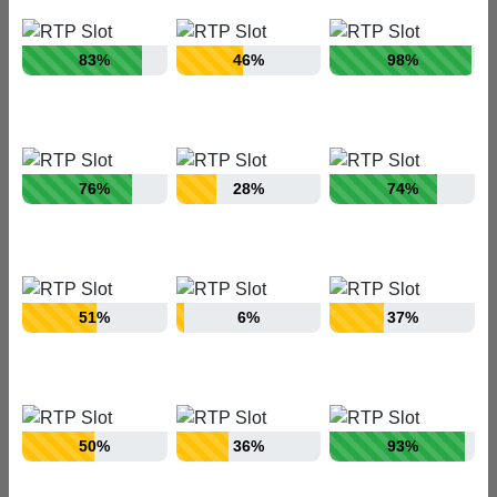
83%
46%
98%
76%
28%
74%
51%
6%
37%
50%
36%
93%