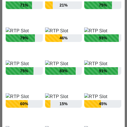
71%
21%
75%
79%
46%
93%
75%
83%
91%
60%
15%
45%