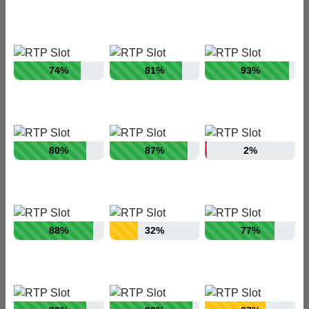
74%
81%
93%
80%
87%
2%
88%
32%
77%