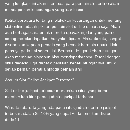
yang lengkap, ini akan membuat para pemain slot online akan
mendapatkan kesenangan yang luar biasa.
Ketika berbicara tentang melakukan kecurangan untuk menang
slot online adalah pikiran pemain slot online dimana saja. Akan
ada berbagai cara untuk mereka upayakan, dan yang paling
sering mereka dapatkan hanyalah tipuan. Maka dari itu, sangat
disarankan kepada pemain yang hendak bermain untuk tidak
percaya pada hal seperti ini. Bermain dengan keberuntungan
akan membuat siapapun bisa mendapatkannya. Tetapi dengan
situs dede4d juga dapat dipastikan keberuntungannya untuk
setiap pemain pemula hingga pemain ahli.
Apa Itu Slot Online Jackpot Terbesar?
Slot online jackpot terbesar merupakan situs yang berani
memberikan fitur game judi slot jackpot terbesar.
Winrate rata-rata yang ada pada situs judi slot online jackpot
terbesar adalah 98.10% yang dapat Anda temukan disitus
dede4d.