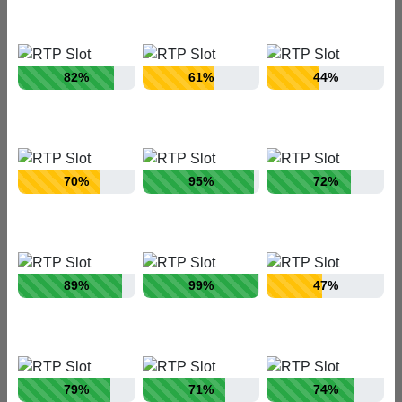
82%
61%
44%
70%
95%
72%
89%
99%
47%
79%
71%
74%