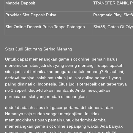
Metode Deposit
TRANSFER BANK, P
Provider Slot Deposit Pulsa
Pragmatic Play, Slot
Slot Online Deposit Pulsa Tanpa Potongan
Slot88, Gates Of Oly
Situs Judi Slot Yang Sering Menang
Untuk dapat memenangkan game slot online, pemain harus
menemukan situs judi slot yang sering menang. Tetapi, apakah
situs judi slot terbaik akan pengaruh untuk menang? Sejauh ini,
dede4d menjadi salah satu situs judi slot online nomor 1 yang
paling diminati di Indonesia. Situs judi slot terbaik dan terpercaya
no 1 seperti dede4d akan membantu Anda mewujudkan
permaianan slot yang mudah dimenangkan.
dede4d adalah situs slot gacor pertama di Indonesia, dari
Namanya saja sudah sangat menjanjikan. Ini tidak
memungkinkan ribuan pemain untuk berlomba-lomba
memenangkan game slot online sepanjang waktu. Ada banyak
gamers streaming game slot online bermain disitus dede4d