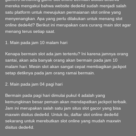
mereka mengakui bahwa website dede4d sudah menjadi salah
satu platform untuk mewujukan permaianan slot online yang
menyenangkan. Apa yang perlu dilakukan untuk menang slot
online dede4d? Berikut ini merupakan cara curang main slot agar
menang terus setiap saat.
1. Main pada jam 10 malam hari
Kenapa bermain slot ada jam tertentu? Ini karena jamnya orang
santai, akan ada banyak orang akan bermain pada jam 10
malam hari. Mesin slot akan sangat cepat membagikan jackpot
setap detiknya pada jam orang ramai bermain.
2. Main pada jam 04 pagi hari
Bermain pada pagi hari dimulai pukul 4 adalah yang
kemungkinan besar pemain akan mendapatkan jackpot terbaik.
Jam ini merupakan salah satu jam situs slot gacor yang bisa
maxwin disitus dede4d. Untuk itu, daftar slot online dede4d
sekarang untuk merebutkan slot online yang mudah maxwin
disitus dede4d.