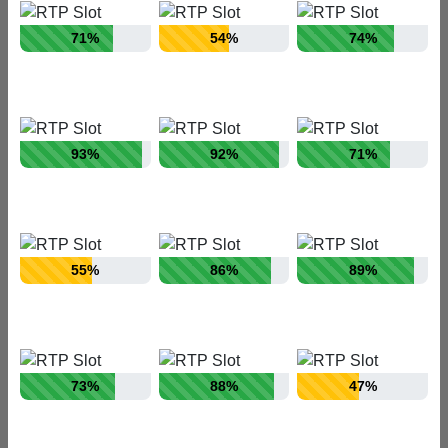
71%
54%
74%
93%
92%
71%
55%
86%
89%
73%
88%
47%