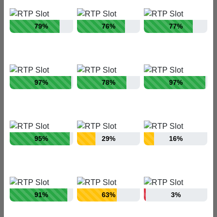
79%
76%
77%
97%
78%
97%
95%
29%
16%
91%
63%
3%