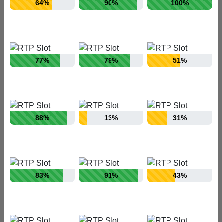
64%
90%
100%
77%
79%
51%
88%
13%
31%
83%
91%
43%