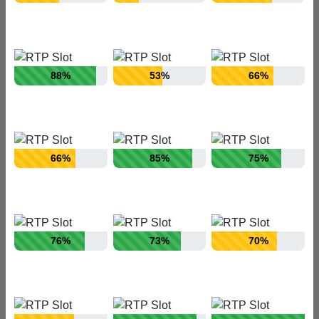
88%
53%
66%
66%
85%
75%
76%
73%
70%