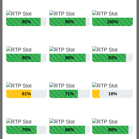
85%
90%
100%
85%
90%
83%
61%
71%
18%
75%
88%
89%