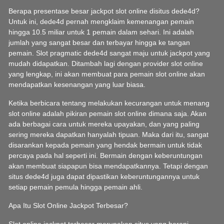
Berapa presentase besar jackpot slot online disitus dede4d?
Untuk ini, dede4d pernah mengklaim kemenangan pemain
hingga 10.5 miliar untuk 1 pemain dalam sehari. Ini adalah
jumlah yang sangat besar dan terbayar hingga ke tangan
pemain. Slot pragmatic dede4d sangat maju untuk jackpot yang
mudah didapatkan. Ditambah lagi dengan provider slot online
yang lengkap, ini akan membuat para pemain slot online akan
mendapatkan kesenangan yang luar biasa.
Ketika berbicara tentang melakukan kecurangan untuk menang
slot online adalah pikiran pemain slot online dimana saja. Akan
ada berbagai cara untuk mereka upayakan, dan yang paling
sering mereka dapatkan hanyalah tipuan. Maka dari itu, sangat
disarankan kepada pemain yang hendak bermain untuk tidak
percaya pada hal seperti ini. Bermain dengan keberuntungan
akan membuat siapapun bisa mendapatkannya. Tetapi dengan
situs dede4d juga dapat dipastikan keberuntungannya untuk
setiap pemain pemula hingga pemain ahli.
Apa Itu Slot Online Jackpot Terbesar?
Slot online jackpot terbesar merupakan situs yang berani