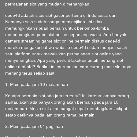
permaianan slot yang mudah dimenangkan.
dede4d adalah situs slot gacor pertama di Indonesia, dari
Namanya saja sudah sangat menjanjikan. Ini tidak
memungkinkan ribuan pemain untuk berlomba-lomba
memenangkan game slot online sepanjang waktu. Ada banyak
gamers streaming game slot online bermain disitus dede4d
mereka mengakui bahwa website dede4d sudah menjadi salah
satu platform untuk mewujukan permaianan slot online yang
menyenangkan. Apa yang perlu dilakukan untuk menang slot
online dede4d? Berikut ini merupakan cara curang main slot agar
menang terus setiap saat.
1. Main pada jam 10 malam hari
Kenapa bermain slot ada jam tertentu? Ini karena jamnya orang
santai, akan ada banyak orang akan bermain pada jam 10
malam hari. Mesin slot akan sangat cepat membagikan jackpot
setap detiknya pada jam orang ramai bermain.
2. Main pada jam 04 pagi hari