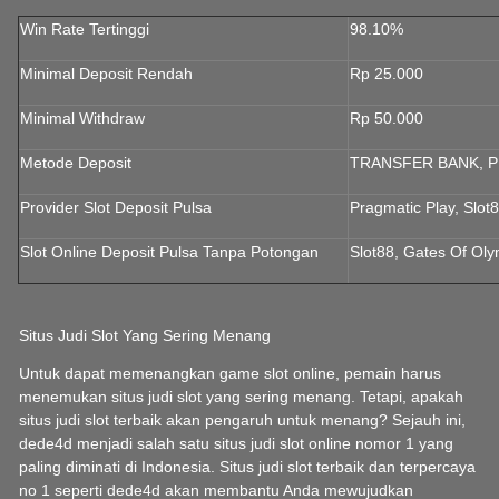
Win Rate Tertinggi
98.10%
Minimal Deposit Rendah
Rp 25.000
Minimal Withdraw
Rp 50.000
Metode Deposit
TRANSFER BANK, P
Provider Slot Deposit Pulsa
Pragmatic Play, Slot
Slot Online Deposit Pulsa Tanpa Potongan
Slot88, Gates Of Oly
Situs Judi Slot Yang Sering Menang
Untuk dapat memenangkan game slot online, pemain harus
menemukan situs judi slot yang sering menang. Tetapi, apakah
situs judi slot terbaik akan pengaruh untuk menang? Sejauh ini,
dede4d menjadi salah satu situs judi slot online nomor 1 yang
paling diminati di Indonesia. Situs judi slot terbaik dan terpercaya
no 1 seperti dede4d akan membantu Anda mewujudkan